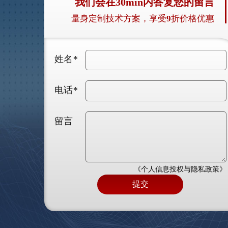
我们会在30min内答复您的留言
量身定制技术方案，享受
9
折价格优惠
姓名
*
电话
*
留言
《个人信息投权与隐私政策》
提交