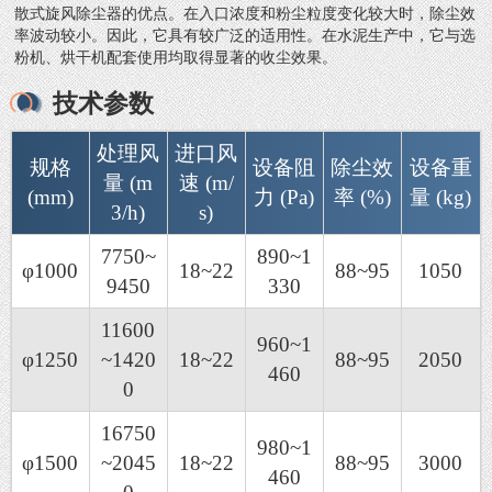
散式旋风除尘器的优点。在入口浓度和粉尘粒度变化较大时，除尘效
率波动较小。因此，它具有较广泛的适用性。在水泥生产中，它与选
粉机、烘干机配套使用均取得显著的收尘效果。
技术参数
处理风
进口风
规格
设备阻
除尘效
设备重
量 (m
速 (m/
(mm)
力 (Pa)
率 (%)
量 (kg)
3/h)
s)
7750~
890~1
φ1000
18~22
88~95
1050
9450
330
11600
960~1
φ1250
~1420
18~22
88~95
2050
460
0
16750
980~1
φ1500
~2045
18~22
88~95
3000
460