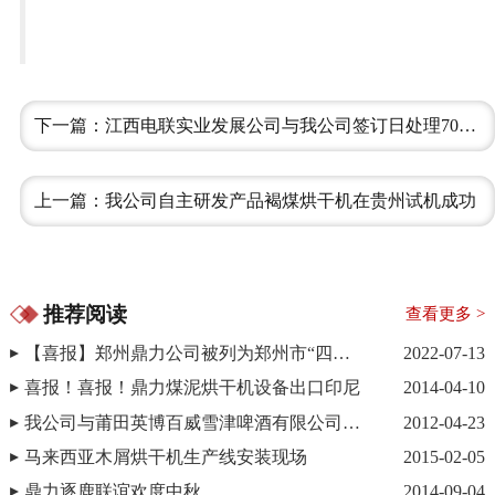
下一篇：江西电联实业发展公司与我公司签订日处理700吨的煤泥烘干生产线（二期）
上一篇：我公司自主研发产品褐煤烘干机在贵州试机成功
推荐阅读
查看更多 >
【喜报】郑州鼎力公司被列为郑州市“四保”白名单企业。
2022-07-13
喜报！喜报！鼎力煤泥烘干机设备出口印尼
2014-04-10
我公司与莆田英博百威雪津啤酒有限公司顺利签订年产50万吨麦糟烘干项目合同|麦糟烘干机|干燥设备
2012-04-23
马来西亚木屑烘干机生产线安装现场
2015-02-05
鼎力逐鹿联谊欢度中秋
2014-09-04