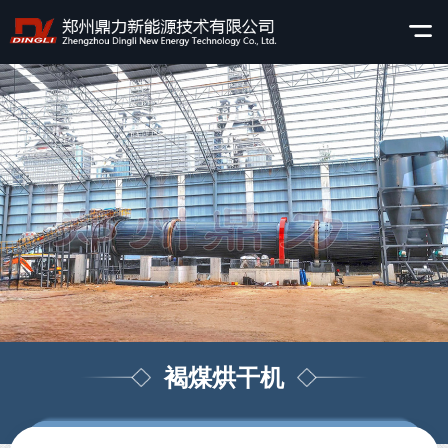
褐煤烘干机